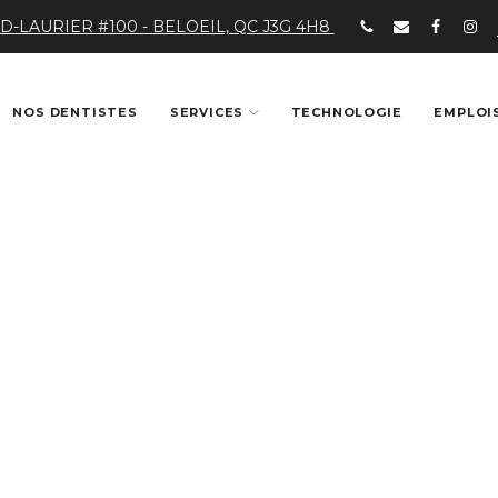
D-LAURIER #100 - BELOEIL, QC J3G 4H8
NOS DENTISTES
SERVICES
TECHNOLOGIE
EMPLOI